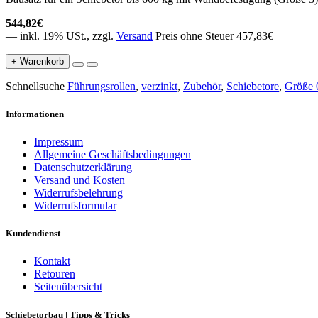
544,82€
— inkl. 19% USt., zzgl.
Versand
Preis ohne Steuer 457,83€
+ Warenkorb
Schnellsuche
Führungsrollen
,
verzinkt
,
Zubehör
,
Schiebetore
,
Größe 
Informationen
Impressum
Allgemeine Geschäftsbedingungen
Datenschutzerklärung
Versand und Kosten
Widerrufsbelehrung
Widerrufsformular
Kundendienst
Kontakt
Retouren
Seitenübersicht
Schiebetorbau | Tipps & Tricks