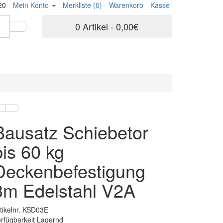
20
Mein Konto
Merkliste (0)
Warenkorb
Kasse
0 Artikel - 0,00€
Bausatz Schiebetor
bis 60 kg
Deckenbefestigung
3m Edelstahl V2A
tikelnr. KSD03E
rfügbarkeit Lagernd