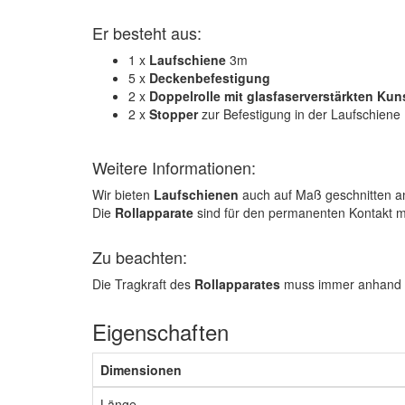
Er besteht aus:
1 x
Laufschiene
3m
5 x
Deckenbefestigung
2 x
Doppelrolle mit glasfaserverstärkten Kuns
2 x
Stopper
zur Befestigung in der Laufschiene
Weitere Informationen:
Wir bieten
Laufschienen
auch auf Maß geschnitten a
Die
Rollapparate
sind für den permanenten Kontakt m
Zu beachten:
Die Tragkraft des
Rollapparates
muss immer anhand d
Eigenschaften
Dimensionen
Länge