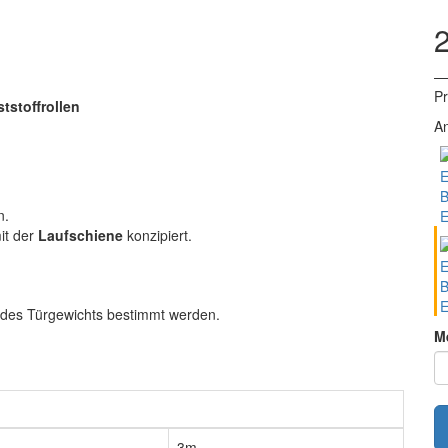
— 
Pr
tstoffrollen
An
B
n.
E
it der
Laufschiene
konzipiert.
B
E
es Türgewichts bestimmt werden.
M
3m