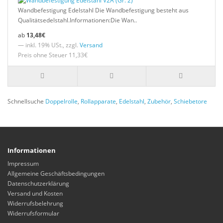
Wandbefestigung Edelstahl Die Wandbefestigung besteht aus
Qualitätsedelstahl.Informationen:Die Wan..
13,48€
— inkl. 19% USt., zzgl.
Versand
Preis ohne Steuer 11,33€
Schnellsuche
Doppelrolle
,
Rollapparate
,
Edelstahl
,
Zubehör
,
Schiebetore
Informationen
Impressum
Allgemeine Geschäftsbedingungen
Datenschutzerklärung
Versand und Kosten
Widerrufsbelehrung
Widerrufsformular