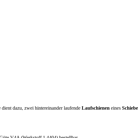
fe dient dazu, zwei hintereinander laufende
Laufschienen
eines
Schiebe
 Güte V4A (Werkstoff 1.4404) bestellbar.