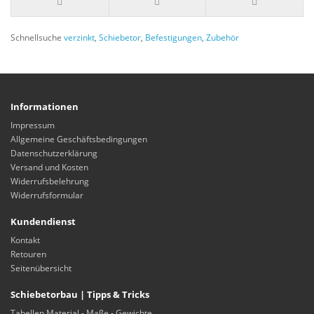
Schnellsuche
verzinkt
,
Schiebetor
,
Befestigungen
,
Zubehör
Informationen
Impressum
Allgemeine Geschäftsbedingungen
Datenschutzerklärung
Versand und Kosten
Widerrufsbelehrung
Widerrufsformular
Kundendienst
Kontakt
Retouren
Seitenübersicht
Schiebetorbau | Tipps & Tricks
Tabellen Material - Maße - Gewichte