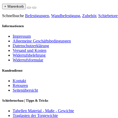
+ Warenkorb
Schnellsuche
Befestigungen
,
Wandbefestigung
,
Zubehör
,
Schiebetore
Informationen
Impressum
Allgemeine Geschäftsbedingungen
Datenschutzerklärung
Versand und Kosten
Widerrufsbelehrung
Widerrufsformular
Kundendienst
Kontakt
Retouren
Seitenübersicht
Schiebetorbau | Tipps & Tricks
Tabellen Material - Maße - Gewichte
Traglasten der Torgewichte