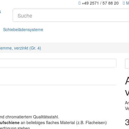
+49 2571 / 57 88 20
M
Schiebelädensysteme
emme, verzinkt (Gr. 4)
Ar
Ve
nd chromatiertem Qualitätsstahl.
ufschiene
an beliebiges flaches Material (z.B. Flacheisen)
erfügung stehen.