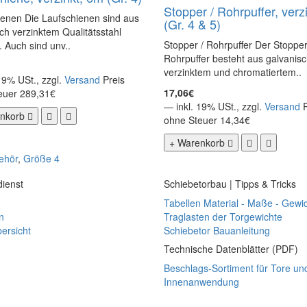
Stopper / Rohrpuffer, verz
ienen Die Laufschienen sind aus
(Gr. 4 & 5)
ch verzinktem Qualitätsstahl
Stopper / Rohrpuffer Der Stoppe
t. Auch sind unv..
Rohrpuffer besteht aus galvanis
verzinktem und chromatiertem..
19% USt., zzgl.
Versand
Preis
17,06€
euer 289,31€
— inkl. 19% USt., zzgl.
Versand
nkorb
ohne Steuer 14,34€
+ Warenkorb
ehör
,
Größe 4
ienst
Schiebetorbau | Tipps & Tricks
Tabellen Material - Maße - Gewi
n
Traglasten der Torgewichte
ersicht
Schiebetor Bauanleitung
Technische Datenblätter (PDF)
Beschlags-Sortiment für Tore un
Innenanwendung