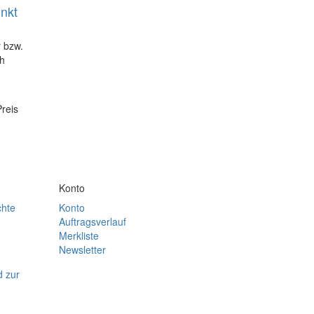
inkt
r bzw.
ch
Preis
Konto
chte
Konto
Auftragsverlauf
Merkliste
Newsletter
d zur