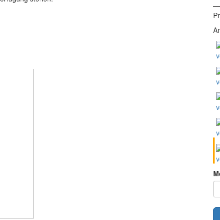
— 
Pr
An
v
v
v
v
v
M