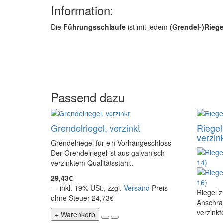
Information:
Die
Führungsschlaufe
ist mit jedem
(Grendel-)Riege
Passend dazu
Grendelriegel, verzinkt
Riege
verzin
Grendelriegel für ein Vorhängeschloss
Der Grendelriegel ist aus galvanisch
verzinktem Qualitätsstahl..
29,43€
— inkl. 19% USt., zzgl.
Versand
Preis
Riegel 
ohne Steuer 24,73€
Anschra
verzinkt
+ Warenkorb