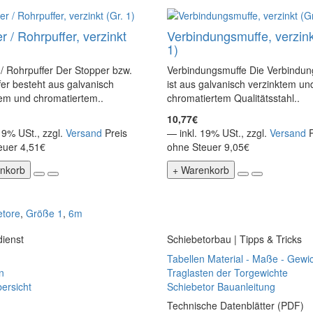
r / Rohrpuffer, verzinkt
Verbindungsmuffe, verzink
1)
/ Rohrpuffer Der Stopper bzw.
Verbindungsmuffe Die Verbindun
er besteht aus galvanisch
ist aus galvanisch verzinktem un
tem und chromatiertem..
chromatiertem Qualitätsstahl..
10,77€
19% USt., zzgl.
Versand
Preis
— inkl. 19% USt., zzgl.
Versand
euer 4,51€
ohne Steuer 9,05€
nkorb
+ Warenkorb
etore
,
Größe 1
,
6m
ienst
Schiebetorbau | Tipps & Tricks
Tabellen Material - Maße - Gewi
n
Traglasten der Torgewichte
ersicht
Schiebetor Bauanleitung
Technische Datenblätter (PDF)