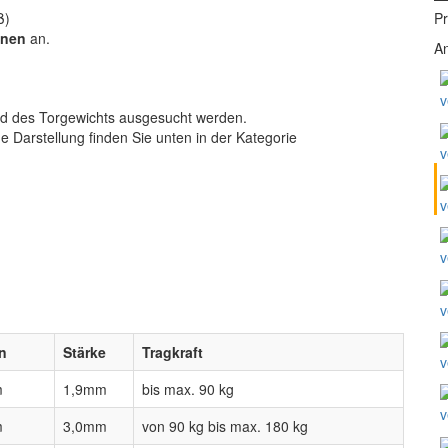
ß)
Pr
enen
an.
An
v
 des Torgewichts ausgesucht werden.
Darstellung finden Sie unten in der Kategorie
v
v
v
v
n
Stärke
Tragkraft
v
m
1,9mm
bis max. 90 kg
v
m
3,0mm
von 90 kg bis max. 180 kg