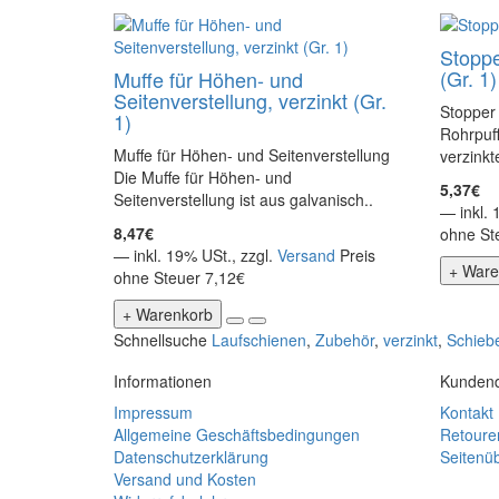
Stoppe
(Gr. 1)
Muffe für Höhen- und
Seitenverstellung, verzinkt (Gr.
Stopper 
1)
Rohrpuff
Muffe für Höhen- und Seitenverstellung
verzink
Die Muffe für Höhen- und
5,37€
Seitenverstellung ist aus galvanisch..
— inkl. 
8,47€
ohne St
— inkl. 19% USt., zzgl.
Versand
Preis
+ Ware
ohne Steuer 7,12€
+ Warenkorb
Schnellsuche
Laufschienen
,
Zubehör
,
verzinkt
,
Schieb
Informationen
Kundend
Impressum
Kontakt
Allgemeine Geschäftsbedingungen
Retoure
Datenschutzerklärung
Seitenüb
Versand und Kosten