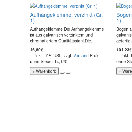
Aufhängeklemme, verzinkt (Gr.
Bogenl
1)
1)
Aufhängeklemme Die Aufhängeklemme
Bogenlau
ist aus galvanisch verzinktem und
galvanis
chromatiertem Qualitätsstahl.Die..
gefertigt
16,80€
101,23€
— inkl. 19% USt., zzgl.
Versand
Preis
— inkl. 
ohne Steuer 14,12€
ohne St
+ Warenkorb
+ Ware