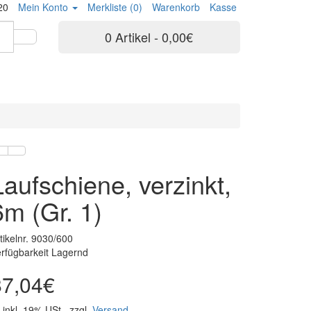
20
Mein Konto
Merkliste (0)
Warenkorb
Kasse
0 Artikel - 0,00€
Laufschiene, verzinkt,
6m (Gr. 1)
tikelnr. 9030/600
rfügbarkeit Lagernd
87,04€
inkl. 19% USt., zzgl.
Versand