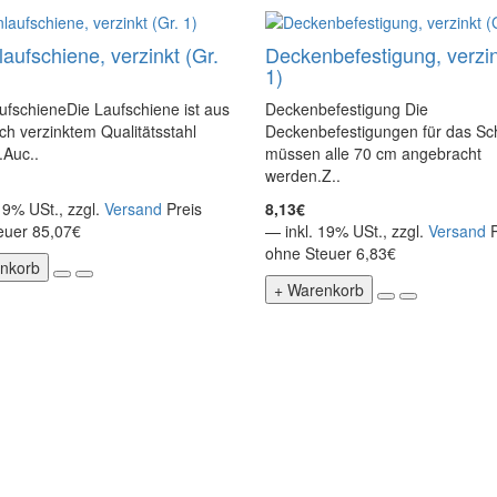
aufschiene, verzinkt (Gr.
Deckenbefestigung, verzin
1)
fschieneDie Laufschiene ist aus
Deckenbefestigung Die
ch verzinktem Qualitätsstahl
Deckenbefestigungen für das Sc
.Auc..
müssen alle 70 cm angebracht
werden.Z..
19% USt., zzgl.
Versand
Preis
8,13€
euer 85,07€
— inkl. 19% USt., zzgl.
Versand
ohne Steuer 6,83€
nkorb
+ Warenkorb