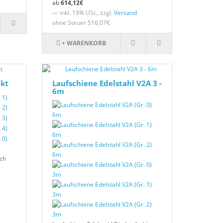
614,12€
— inkl. 19% USt., zzgl.
Versand
ohne Steuer 516,07€
+ WARENKORB
kt
Laufschiene Edelstahl V2A 3 -
6m
ch