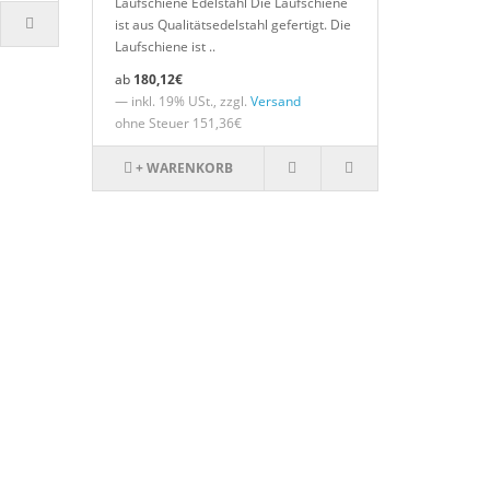
Laufschiene Edelstahl Die Laufschiene
ist aus Qualitätsedelstahl gefertigt. Die
Laufschiene ist ..
180,12€
— inkl. 19% USt., zzgl.
Versand
ohne Steuer 151,36€
+ WARENKORB