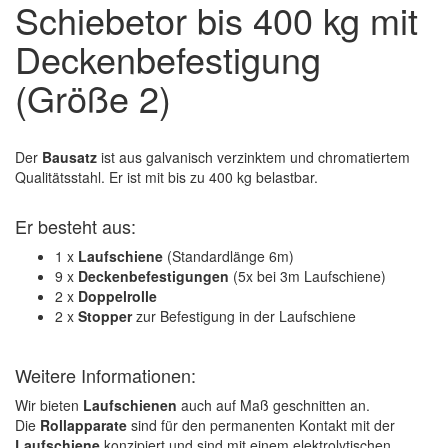
Schiebetor bis 400 kg mit
Deckenbefestigung
(Größe 2)
Der
Bausatz
ist aus galvanisch verzinktem und chromatiertem
Qualitätsstahl. Er ist mit bis zu 400 kg belastbar.
Er besteht aus:
1 x
Laufschiene
(Standardlänge 6m)
9 x
Deckenbefestigungen
(5x bei 3m Laufschiene)
2 x
Doppelrolle
2 x
Stopper
zur Befestigung in der Laufschiene
Weitere Informationen:
Wir bieten
Laufschienen
auch auf Maß geschnitten an.
Die
Rollapparate
sind für den permanenten Kontakt mit der
Laufschiene
konzipiert und sind mit einem elektrolytischen