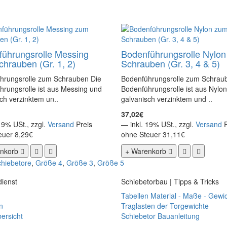
ührungsrolle Messing
Bodenführungsrolle Nylo
hrauben (Gr. 1, 2)
Schrauben (Gr. 3, 4 & 5)
hrungsrolle zum Schrauben Die
Bodenführungsrolle zum Schrau
rungsrolle ist aus Messing und
Bodenführungsrolle ist aus Nylo
ch verzinktem un..
galvanisch verzinktem und ..
37,02€
19% USt., zzgl.
Versand
Preis
— inkl. 19% USt., zzgl.
Versand
euer 8,29€
ohne Steuer 31,11€
nkorb
+ Warenkorb
hiebetore
,
Größe 4
,
Größe 3
,
Größe 5
ienst
Schiebetorbau | Tipps & Tricks
Tabellen Material - Maße - Gewi
n
Traglasten der Torgewichte
ersicht
Schiebetor Bauanleitung