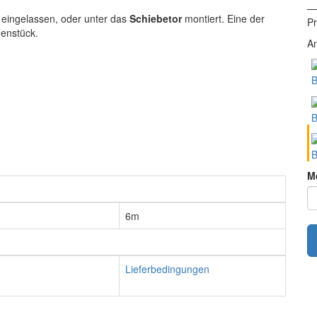
— 
eingelassen, oder unter das
Schiebetor
montiert. Eine der
Pr
enstück.
An
B
B
B
M
6m
Lieferbedingungen