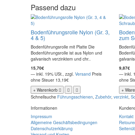
Passend dazu
Bodenführungsrolle Nylon (Gr. 3,
Bodenf
4 & 5)
zum Sc
Bodenführungsrolle mit Platte Die
Bodenfü
Bodenführungsrolle ist aus Nylon und
Bodenfüh
galvanisch verzinktem und chr..
galvanis
15,70€
9,87€
— inkl. 19% USt., zzgl.
Versand
Preis
— inkl. 
ohne Steuer 13,19€
ohne St
+ Warenkorb
+ Ware
Schnellsuche
Führungsschienen
,
Zubehör
,
verzinkt
,
Sc
Informationen
Kundend
Impressum
Kontakt
Allgemeine Geschäftsbedingungen
Retoure
Datenschutzerklärung
Seitenüb
Versand und Kosten