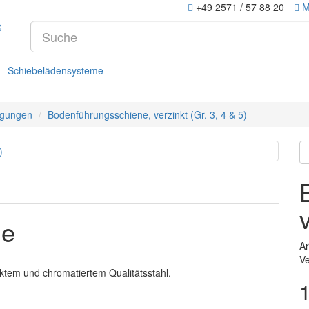
+49 2571 / 57 88 20
M
Schiebelädensysteme
igungen
Bodenführungsschiene, verzinkt (Gr. 3, 4 & 5)
ne
Ar
Ve
nktem und chromatiertem Qualitätsstahl.