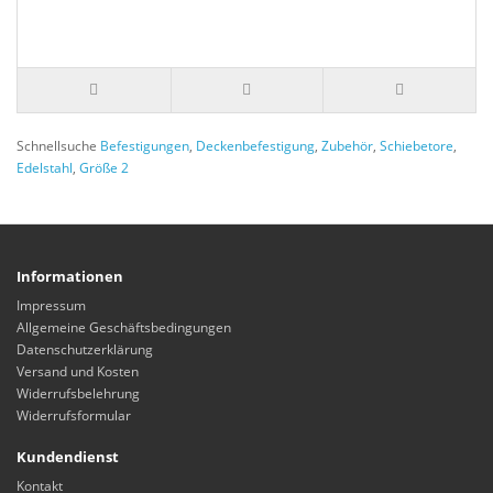
Schnellsuche
Befestigungen
,
Deckenbefestigung
,
Zubehör
,
Schiebetore
,
Edelstahl
,
Größe 2
Informationen
Impressum
Allgemeine Geschäftsbedingungen
Datenschutzerklärung
Versand und Kosten
Widerrufsbelehrung
Widerrufsformular
Kundendienst
Kontakt