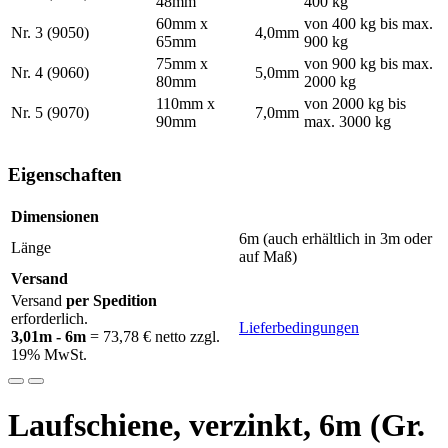
48mm
400 kg
60mm x
von 400 kg bis max.
Nr. 3 (9050)
4,0mm
65mm
900 kg
75mm x
von 900 kg bis max.
Nr. 4 (9060)
5,0mm
80mm
2000 kg
110mm x
von 2000 kg bis
Nr. 5 (9070)
7,0mm
90mm
max. 3000 kg
Eigenschaften
Dimensionen
6m (auch erhältlich in 3m oder
Länge
auf Maß)
Versand
Versand
per Spedition
erforderlich.
Lieferbedingungen
3,01m - 6m
= 73,78 € netto zzgl.
19% MwSt.
Laufschiene, verzinkt, 6m (Gr.