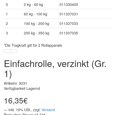
0
0 kg - 60 kg
011330405
1
60 kg - 100 kg
011337031
2
100 kg - 200 kg
011337033
3
200 kg - 350 kg
011337035
*Die Tragkraft gilt für 2 Rollapparate
Einfachrolle, verzinkt (Gr.
1)
Artikelnr. 9231
Verfügbarkeit Lagernd
16,35€
— inkl. 19% USt., zzgl.
Versand
Preis ohne Steuer 13,74€