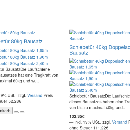
etür 80kg Bausatz
Schiebetür 40kg Doppels
Bausatz
tür BausatzDie Laufschiene
ausatzes hat eine Tragkraft von
aximal 80kg und wu..
19% USt., zzgl.
Versand
Preis
Schiebetür BausatzDie Laufschi
euer 52,28€
dieses Bausatzes haben eine Tra
von bis zu maximal 40kg und..
nkorb
132,35€
— inkl. 19% USt., zzgl.
Versand
ohne Steuer 111,22€