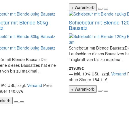
+ Warenkorb
etür mit Blende 80kg
Schiebetür mit Blende 12
tz
Bausatz
Schiebetür mit Blende BausatzDi
Laufschiene dieses Bausatzes ha
tür mit Blende BausatzDie
Tragkraft von bis zu maxima..
ene dieses Bausatzes hat eine
219,09€
t von bis zu maximal ..
— inkl. 19% USt., zzgl.
Versand
ohne Steuer 184,11€
19% USt., zzgl.
Versand
Preis
+ Warenkorb
euer 140,07€
nkorb