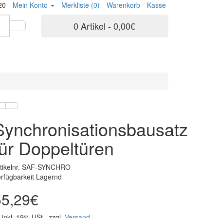
20
Mein Konto
Merkliste (0)
Warenkorb
Kasse
0 Artikel - 0,00€
Synchronisationsbausatz
für Doppeltüren
rtikelnr. SAF-SYNCHRO
rfügbarkeit Lagernd
55,29€
inkl. 19% USt., zzgl.
Versand