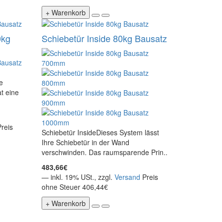
+ Warenkorb
0kg
Schiebetür Inside 80kg Bausatz
e
t eine
Preis
Schiebetür InsideDieses System lässt
Ihre Schiebetür in der Wand
verschwinden. Das raumsparende Prin..
483,66€
— inkl. 19% USt., zzgl.
Versand
Preis
ohne Steuer 406,44€
+ Warenkorb