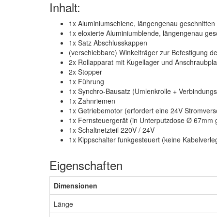
Inhalt:
1x Aluminiumschiene, längengenau geschnitten 
1x eloxierte Aluminiumblende, längengenau ges
1x Satz Abschlusskappen
(verschiebbare) Winkelträger zur Befestigung d
2x Rollapparat mit Kugellager und Anschraubpla
2x Stopper
1x Führung
1x Synchro-Bausatz (Umlenkrolle + Verbindungs
1x Zahnriemen
1x Getriebemotor (erfordert eine 24V Stromver
1x Fernsteuergerät (in Unterputzdose
Ø 67mm ge
1x Schaltnetzteil 220V / 24V
1x Kippschalter funkgesteuert (keine Kabelverle
Eigenschaften
Dimensionen
Länge