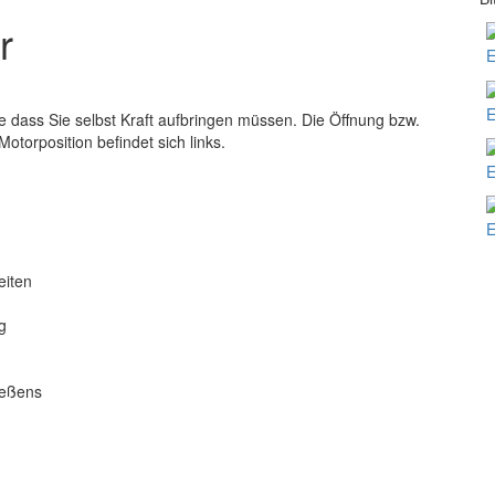
r
E
E
ne dass Sie selbst Kraft aufbringen müssen. Die Öffnung bzw.
otorposition befindet sich links.
E
E
eiten
g
ießens