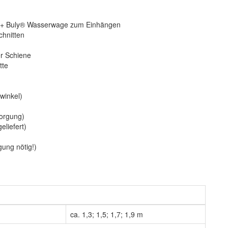
+ Buly
® Wasserwage zum Einhängen
chnitten
er Schiene
tte
winkel)
sorgung)
liefert)
gung nötig!)
ca. 1,3; 1,5; 1,7; 1,9 m