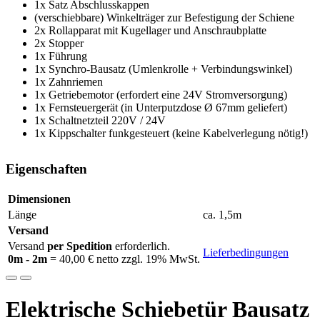
1x Satz Abschlusskappen
(verschiebbare) Winkelträger zur Befestigung der Schiene
2x Rollapparat mit Kugellager und Anschraubplatte
2x Stopper
1x Führung
1x Synchro-Bausatz (Umlenkrolle + Verbindungswinkel)
1x Zahnriemen
1x Getriebemotor (erfordert eine 24V Stromversorgung)
1x Fernsteuergerät (in Unterputzdose
Ø 67mm geliefert)
1x Schaltnetzteil 220V / 24V
1x Kippschalter funkgesteuert (keine Kabelverlegung nötig!)
Eigenschaften
Dimensionen
Länge
ca. 1,5m
Versand
Versand
per Spedition
erforderlich.
Lieferbedingungen
0m - 2m
= 40,00 € netto zzgl. 19% MwSt.
Elektrische Schiebetür Bausatz