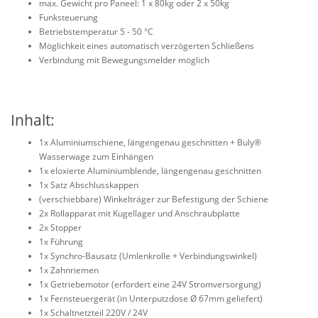
max. Gewicht pro Paneel: 1 x 80kg oder 2 x 50kg
Funksteuerung
Betriebstemperatur 5 - 50 °C
Möglichkeit eines automatisch verzögerten Schließens
Verbindung mit Bewegungsmelder möglich
Inhalt:
1x Aluminiumschiene, längengenau geschnitten + Buly
®
Wasserwage zum Einhängen
1x eloxierte Aluminiumblende, längengenau geschnitten
1x Satz Abschlusskappen
(verschiebbare) Winkelträger zur Befestigung der Schiene
2x Rollapparat mit Kugellager und Anschraubplatte
2x Stopper
1x Führung
1x Synchro-Bausatz (Umlenkrolle + Verbindungswinkel)
1x Zahnriemen
1x Getriebemotor (erfordert eine 24V Stromversorgung)
1x Fernsteuergerät (in Unterputzdose
Ø 67mm geliefert)
1x Schaltnetzteil 220V / 24V