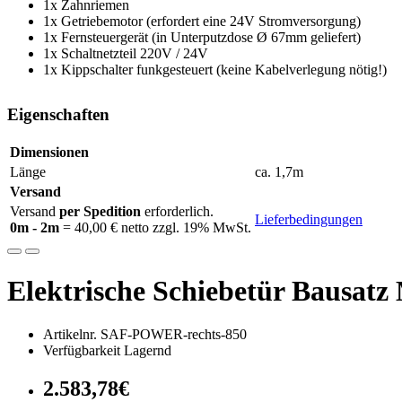
1x Zahnriemen
1x Getriebemotor (erfordert eine 24V Stromversorgung)
1x Fernsteuergerät (in Unterputzdose
Ø 67mm geliefert)
1x Schaltnetzteil 220V / 24V
1x Kippschalter funkgesteuert (keine Kabelverlegung nötig!)
Eigenschaften
Dimensionen
Länge
ca. 1,7m
Versand
Versand
per Spedition
erforderlich.
Lieferbedingungen
0m - 2m
= 40,00 € netto zzgl. 19% MwSt.
Elektrische Schiebetür Bausat
Artikelnr. SAF-POWER-rechts-850
Verfügbarkeit Lagernd
2.583,78€