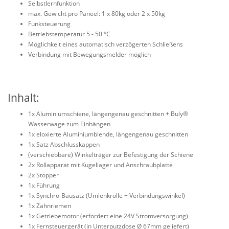
Selbstlernfunktion
max. Gewicht pro Paneel: 1 x 80kg oder 2 x 50kg
Funksteuerung
Betriebstemperatur 5 - 50 °C
Möglichkeit eines automatisch verzögerten Schließens
Verbindung mit Bewegungsmelder möglich
Inhalt:
1x Aluminiumschiene, längengenau geschnitten + Buly
®
Wasserwage zum Einhängen
1x eloxierte Aluminiumblende, längengenau geschnitten
1x Satz Abschlusskappen
(verschiebbare) Winkelträger zur Befestigung der Schiene
2x Rollapparat mit Kugellager und Anschraubplatte
2x Stopper
1x Führung
1x Synchro-Bausatz (Umlenkrolle + Verbindungswinkel)
1x Zahnriemen
1x Getriebemotor (erfordert eine 24V Stromversorgung)
1x Fernsteuergerät (in Unterputzdose
Ø 67mm geliefert)