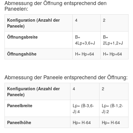
Abmessung der Öffnung entsprechend den
Paneelen:
Konfiguration (Anzahl der
4
2
Paneele)
Öffnungsbreite
B=
B=
4Lp+3,6+J
2Lp+1,2+J
Öffnungshöhe
H= Hp+64
H= Hp+64
Abmessung der Paneele entsprechend der Öffnung:
Konfiguration (Anzahl der
4
2
Paneele)
Paneelbreite
Lp= (B-3,6-
Lp= (B-1,2-
J):4
J):2
Paneelhöhe
Hp= H-64
Hp= H-64