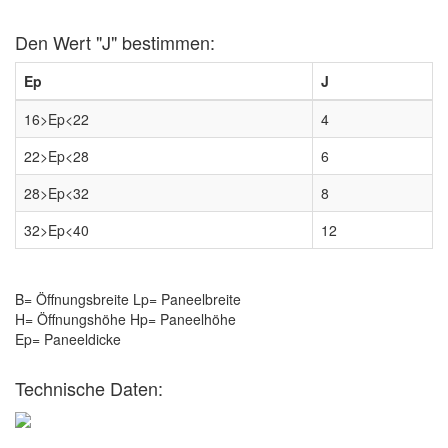
Den Wert "J" bestimmen:
Ep
J
16>Ep<22
4
22>Ep<28
6
28>Ep<32
8
32>Ep<40
12
B= Öffnungsbreite Lp= Paneelbreite
H= Öffnungshöhe Hp= Paneelhöhe
Ep= Paneeldicke
Technische Daten: