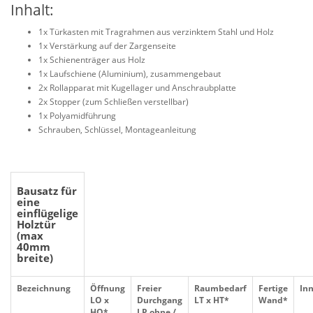
Inhalt:
1x Türkasten mit Tragrahmen aus verzinktem Stahl und Holz
1x Verstärkung auf der Zargenseite
1x Schienenträger aus Holz
1x Laufschiene (Aluminium), zusammengebaut
2x Rollapparat mit Kugellager und Anschraubplatte
2x Stopper (zum Schließen verstellbar)
1x Polyamidführung
Schrauben, Schlüssel, Montageanleitung
Bausatz für
eine
einflügelige
Holztür
(max
40mm
breite)
Bezeichnung
Öffnung
Freier
Raumbedarf
Fertige
In
LO x
Durchgang
LT x HT*
Wand*
HO*
LP ohne /