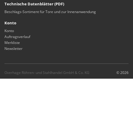
Technische Datenblätter (PDF)
Beschlags-Sortiment für Tore und zur Innenanwendung
Konto
Konto
Auftragsverlauf
Merkliste
Newsletter
Overhage Röhren- und Stahlhandel GmbH & Co. KG
© 2026