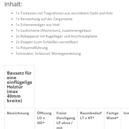
Inhalt:
1x Türkasten mit Tragrahmen aus verzinktem Stahl und Holz
1x Verstärkung auf der Zargenseite
1x Schienenträger aus Holz
1x Laufschiene (Aluminium), zusammengebaut
2x Rollapparat mit Kugellager und Anschraubplatte
2x Stopper (zum Schließen verstellbar)
1x Polyamidführung
Schrauben, Schlüssel, Montageanleitung
Bausatz für
eine
einflügelige
Holztür
(max
40mm
breite)
Bezeichnung
Öffnung
Freier
Raumbedarf
Fertige
In
LO x
Durchgang
LT x HT*
Wand*
HO*
LP ohne /
mit