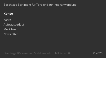
Beschlags-Sortiment für Tore und zur Innenanwendung
Konto
Konto
Auftragsverlauf
Merkliste
Newsletter
Overhage Röhren- und Stahlhandel GmbH & Co. KG
© 2026