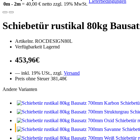
Lieferbedingungen
0m - 2m
= 40,00 € netto zzgl. 19% MwSt.
Schiebetür rustikal 80kg Baus
Artikelnr. ROCDESIGN80L
Verfügbarkeit Lagernd
453,96€
— inkl. 19% USt., zzgl.
Versand
Preis ohne Steuer 381,48€
Andere Varianten
Schiebetü
Schi
Schiebetür 
Schiebet
Schiebetür 