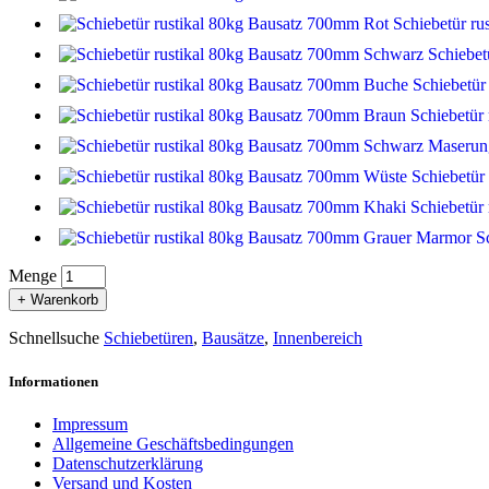
Schiebetür r
Schiebet
Schiebetür
Schiebetür
Schiebetür
Schiebetür
S
Menge
+ Warenkorb
Schnellsuche
Schiebetüren
,
Bausätze
,
Innenbereich
Informationen
Impressum
Allgemeine Geschäftsbedingungen
Datenschutzerklärung
Versand und Kosten