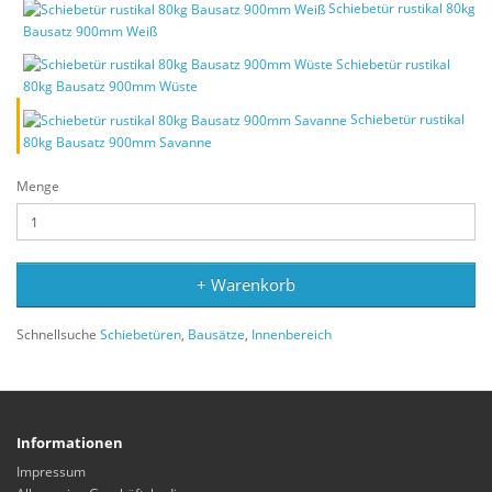
Schiebetür rustikal 80kg
Bausatz 900mm Weiß
Schiebetür rustikal
80kg Bausatz 900mm Wüste
Schiebetür rustikal
80kg Bausatz 900mm Savanne
Menge
+ Warenkorb
Schnellsuche
Schiebetüren
,
Bausätze
,
Innenbereich
Informationen
Impressum