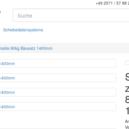
+49 2571 / 57 88 
Schiebelädensysteme
g Inside 80kg Bausatz 1400mm
Ar
Ve