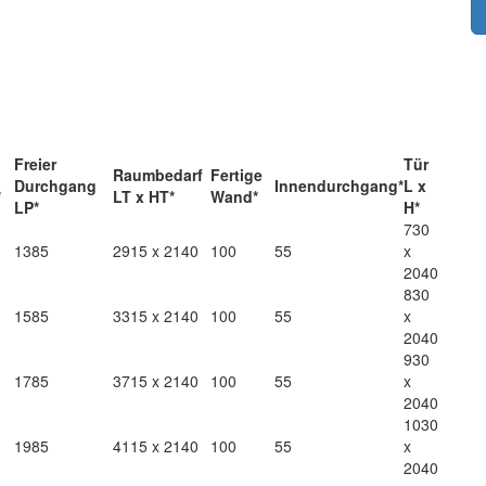
Freier
Tür
Raumbedarf
Fertige
Durchgang
Innendurchgang*
L x
*
LT x HT*
Wand*
LP*
H*
730
1385
2915 x 2140
100
55
x
2040
830
1585
3315 x 2140
100
55
x
2040
930
1785
3715 x 2140
100
55
x
2040
1030
1985
4115 x 2140
100
55
x
2040