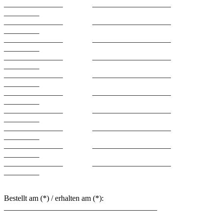
_______________ ____________________
_________
_______________ ____________________
_________
_______________ ____________________
_________
_______________ ____________________
_________
_______________ ____________________
_________
_______________ ____________________
_________
_______________ ____________________
_________
_______________ ____________________
_________
_______________ ____________________
_________
_______________ ____________________
_________
Bestellt am (*) / erhalten am (*):
_______________________________________